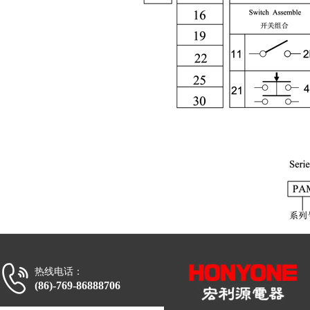
热线电话：
(86)-769-86888706