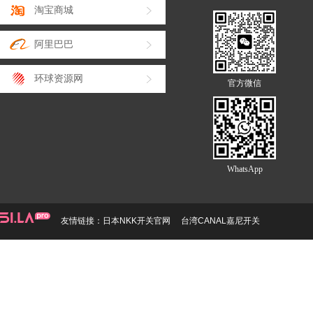
淘宝商城
阿里巴巴
环球资源网
官方微信
WhatsApp
友情链接：
日本NKK开关官网
台湾CANAL嘉尼开关