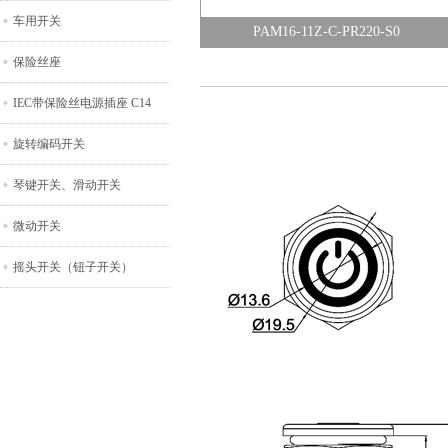
车用开关
PAM16-11Z-C-PR220-S0
保险丝座
IEC带保险丝电源插座 C14
旋转编码开关
琴键开关、滑动开关
微动开关
摇头开关（钮子开关）