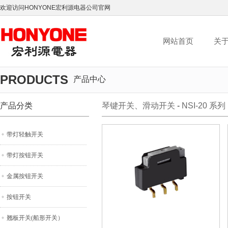
欢迎访问HONYONE宏利源电器公司官网
网站首页
关
PRODUCTS
产品中心
产品分类
琴键开关、滑动开关
-
NSI-20 系列
带灯轻触开关
带灯按钮开关
金属按钮开关
按钮开关
翘板开关(船形开关）