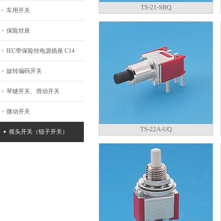
TS-21-SBQ
车用开关
保险丝座
IEC带保险丝电源插座 C14
旋转编码开关
琴键开关、滑动开关
微动开关
TS-22A-UQ
摇头开关（钮子开关）