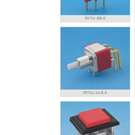
P8701-BR-E
P8702-A4-R-E