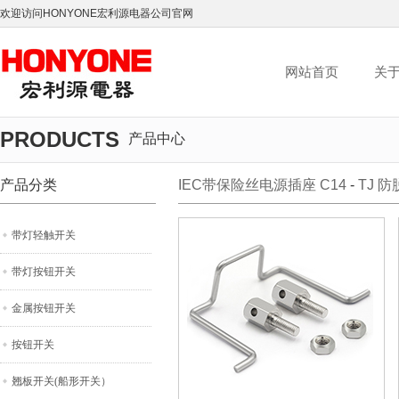
欢迎访问HONYONE宏利源电器公司官网
网站首页
关
PRODUCTS
产品中心
产品分类
IEC带保险丝电源插座 C14
-
TJ 
带灯轻触开关
带灯按钮开关
金属按钮开关
按钮开关
翘板开关(船形开关）