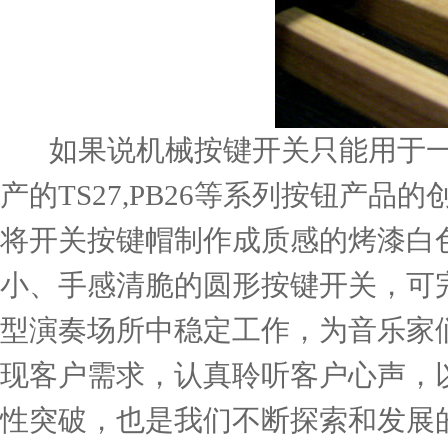
如果说机械按键开关只能用于一般
产的TS27,PB26等系列按钮产
将开关按键帽制作成质感的烤漆白
小、手感清脆的圆形按键开关，可
型演奏场所中稳定工作，为音乐家们
现客户需求，认真聆听客户心声，
性突破，也是我们不断探索和发展