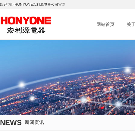
欢迎访问HONYONE宏利源电器公司官网
网站首页
关
NEWS
新闻资讯