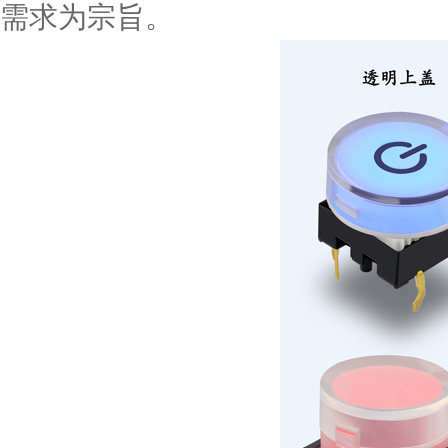
需求为宗旨。